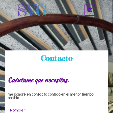
Contacto
Cuéntame que necesitas.
me pondré en contacto contigo en el menor tiempo
posible.
Nombre *